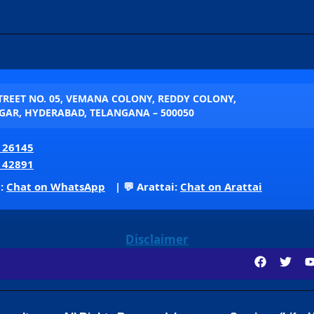
STREET NO. 05, VEMANA COLONY, REDDY COLONY,
AR, HYDERABAD, TELANGANA – 500050
 26145
 42891
p:
Chat on WhatsApp
| 💬 Arattai:
Chat on Arattai
Disclaimer