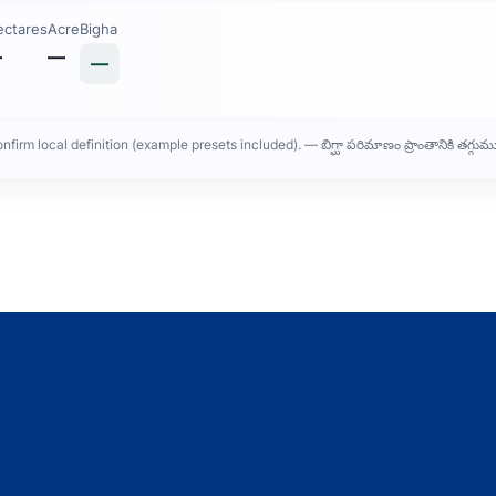
ectares
Acre
Bigha
—
—
—
rm local definition (example presets included). — బిగ్ఘా పరిమాణం ప్రాంతానికి తగ్గుముఖమైన