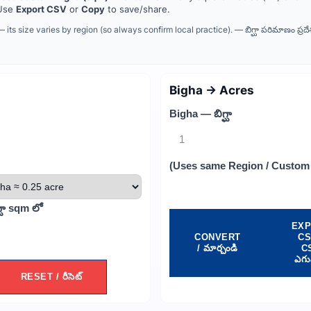
 Use
Export CSV
or
Copy
to save/share.
its size varies by region (so always confirm local practice). — బిగ్ఘా పరిమాణం ప్రదేశం
Bigha → Acres
Bigha — బిగ్ఘా
(Uses same Region / Custom B
ఘా sqm లో
EX
CONVERT
CS
/ మార్చండి
C
ఎగ
RESET / రీసెట్