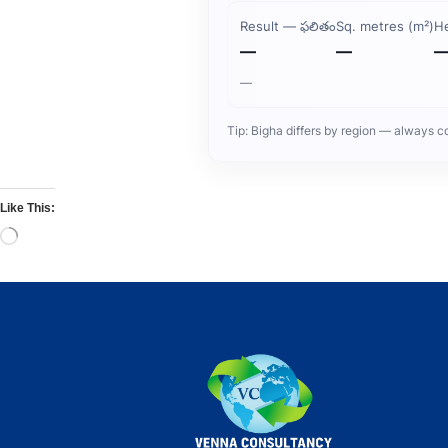
Result — ఫలితం
Sq. metres (m²)
H
—
—
—
Tip: Bigha differs by region — always confi
Like This: