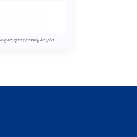
ది; స్థానిక ప్రమాణాన్ని తేల్చుకోండి.