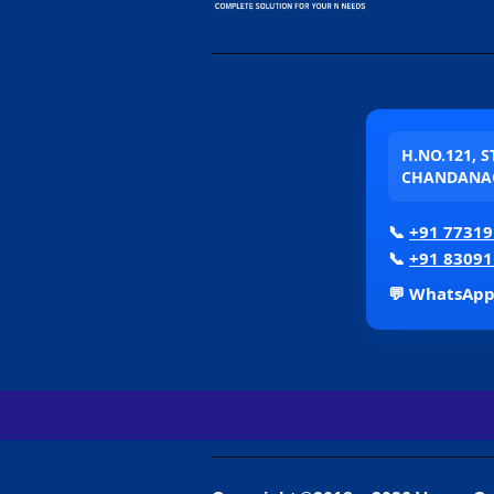
H.NO.121, 
CHANDANAG
📞
+91 77319
📞
+91 83091
💬 WhatsAp