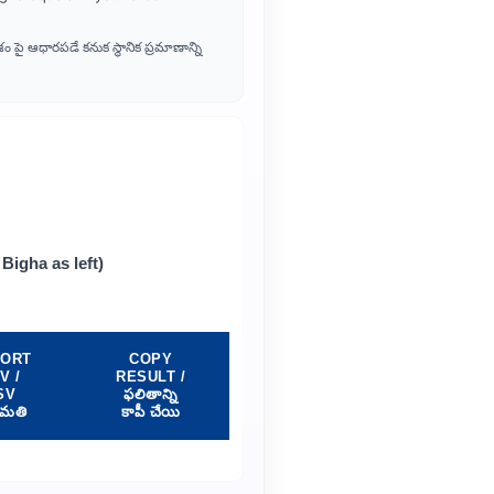
 పై ఆధారపడే కనుక స్థానిక ప్రమాణాన్ని
igha as left)
PORT
COPY
V /
RESULT /
SV
ఫలితాన్ని
ుమతి
కాపీ చేయి