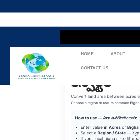
content
HOME
ABOUT
Acre ⇄ Big
CONTACT US
కన్వర్టర్
Convert land area between acres and
Choose a region to use its common Bigha d
How to use — ఎలా ఉపయోగించాలి:
Enter value in
Acres
or
Bigha
Select a
Region / State
— బిగ్
If your local bigha size differs