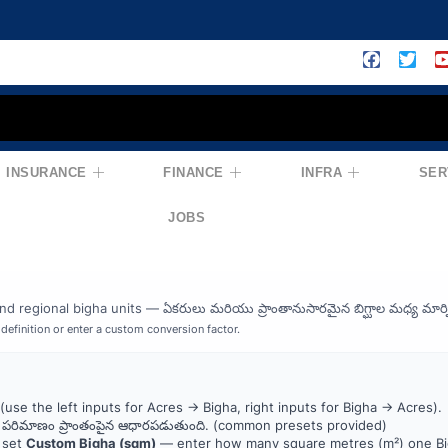
INSURANCE
FINANCE
INFRA
SER
ha Converter — ఎకరు 
JOBS
 regional bigha units — ఏకరులు మరియు ప్రాంతానుసారమైన బిగ్ఘాల మధ్య మార్ప
efinition or enter a custom conversion factor.
(use the left inputs for Acres → Bigha, right inputs for Bigha → Acres).
ఘా పరిమాణం ప్రాంతంపైన ఆధారపడుతుంది. (common presets provided)
, set
Custom Bigha (sqm)
— enter how many square metres (m²) one Big