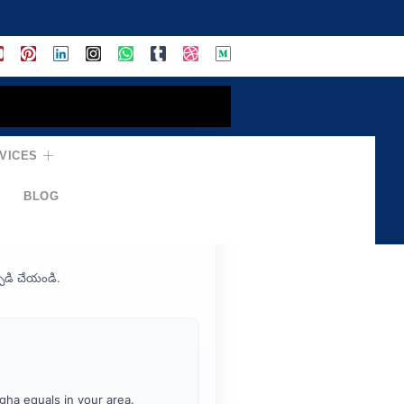
VICES
⇄ బిగ్ఘా
BLOG
ిడి చేయండి.
ha equals in your area.