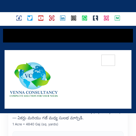
content
Acre ⇄ Gaj Converter —
ఏకర్ ⇄ గజ్ (Sq. Yard)
Convert land area between Acres and Gaj (square yards)
— ఏకర్లు మరియు గజ్ మధ్య సులభ మార్పిడి.
1 Acre = 4840 Gaj (sq. yards)