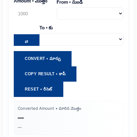
Amount • మొత్తం
From • నుండి
To • కు
⇄
CONVERT • మార్చు
COPY RESULT • కాపీ
RESET • రీసెట్
Converted Amount • మారిన మొత్తం
—
—