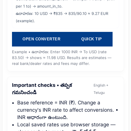
per 1 to) → amount_in_to.
ఉదాహరణ: 10 USD → ₹835 → 835/90.10 ≈ 9.27 EUR
(example).
OPEN CONVERTER
QUICK TIP
Example • ఉదాహరణ: Enter 1000 INR → To USD (rate
83.50) → shows ≈ 11.98 USD. Results are estimates —
real bank/dealer rates and fees may differ.
Important checks • తప్పక
English +
గమనించండి
Telugu
Base reference = INR (₹). Change a
currency's INR rate to affect conversions. •
INR ఆధారంగా ఉంటుంది.
Local saved rates use browser storage —