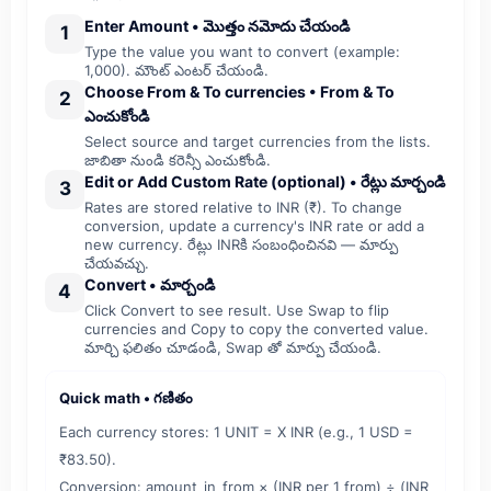
Enter Amount • మొత్తం నమోదు చేయండి
1
Type the value you want to convert (example:
1,000). మౌంట్ ఎంటర్ చేయండి.
Choose From & To currencies • From & To
2
ఎంచుకోండి
Select source and target currencies from the lists.
జాబితా నుండి కరెన్సీ ఎంచుకోండి.
Edit or Add Custom Rate (optional) • రేట్లు మార్చండి
3
Rates are stored relative to INR (₹). To change
conversion, update a currency's INR rate or add a
new currency. రేట్లు INRకి సంబంధించినవి — మార్పు
చేయవచ్చు.
Convert • మార్చండి
4
Click Convert to see result. Use Swap to flip
currencies and Copy to copy the converted value.
మార్చి ఫలితం చూడండి, Swap తో మార్పు చేయండి.
Quick math • గణితం
Each currency stores: 1 UNIT = X INR (e.g., 1 USD =
₹83.50).
Conversion: amount_in_from × (INR per 1 from) ÷ (INR