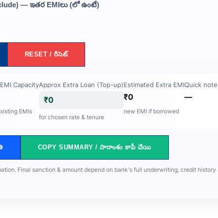
nclude) — ఇతర EMIలు (లో ఉంటే)
RESET / రీసెట్
EMI Capacity
Approx Extra Loan (Top-up)
Estimated Extra EMI
Quick note
₹0
—
₹0
xisting EMIs
new EMI if borrowed
for chosen rate & tenure
ి
COPY SUMMARY / సారాంశం కాపీ చేయి
ation. Final sanction & amount depend on bank's full underwriting, credit history 