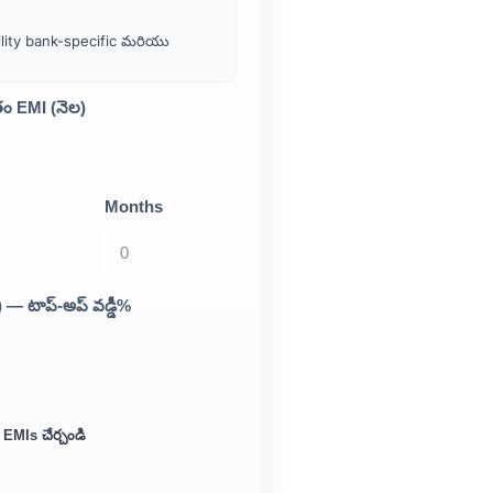
ility bank-specific మరియు
తం EMI (నెల)
Months
 — టాప్-అప్ వడ్డీ%
EMIs చేర్చండి