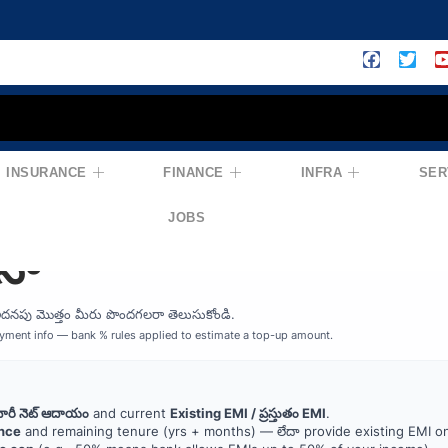
INSURANCE
FINANCE
INFRA
SER
n Balance Top-Up —
JOBS
నా
నపు మొత్తం మీరు పొందగలరా తెలుసుకోండి.
payment info — bank % rules applied to estimate a top-up amount.
ారీ నెట్ ఆదాయం
and current
Existing EMI / ప్రస్తుతం EMI
.
nce
and remaining tenure (yrs + months) — లేదా provide existing EMI on