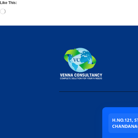
Like This:
H.NO.121, 
CHANDANAG