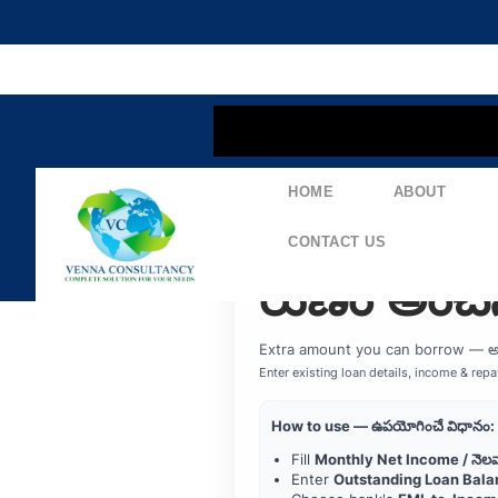
content
HOME
ABOUT
Home Loa
CONTACT US
రుణం అంచ
Extra amount you can borrow — అద
Enter existing loan details, income & re
How to use — ఉపయోగించే విధానం:
Fill
Monthly Net Income / నెలవ
Enter
Outstanding Loan Bala