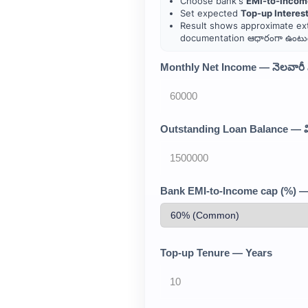
Choose bank's
EMI-to-Incom
Set expected
Top-up Interes
Result shows approximate extr
documentation ఆధారంగా ఉంటుం
Monthly Net Income — నెలవారీ
Outstanding Loan Balance — మి
Bank EMI-to-Income cap (%) — బ
Top-up Tenure — Years