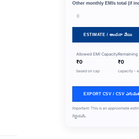
Other monthly EMIs total (if i
ESTIMATE / అంచనా వేయి
Allowed EMI Capacity
Remaining 
₹0
₹0
based on cap
capacity - e
EXPORT CSV / CSV ఎగుమత
Important: This is an approximate estim
నిర్ణయమే.