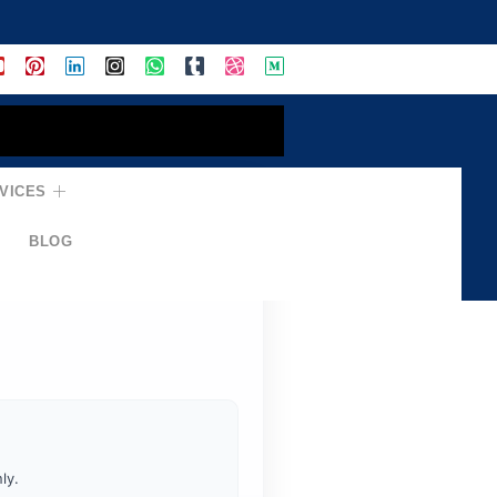
VICES
 అదనపు
BLOG
ly.