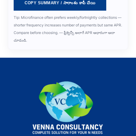
COPY SUMMARY / సారాంశం కాపీ చేయి
Tip: Microfinance often prefers weekly/fortnightly collections —
shorter frequency increases number of payments but same APR.
Compare before choosing. — ఫ్రీక్వెన్సీ అలాగే APR ఆధారంగా ఆదా
చూడండి.