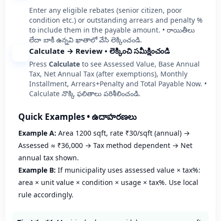
Enter any eligible rebates (senior citizen, poor
condition etc.) or outstanding arrears and penalty %
to include them in the payable amount. • రాయితీలు
లేదా బాకీ ఉన్నవి ఖాతాలో వేసి లెక్కించండి.
Calculate → Review • లెక్కించి సమీక్షించండి
5
Press
Calculate
to see Assessed Value, Base Annual
Tax, Net Annual Tax (after exemptions), Monthly
Installment, Arrears+Penalty and Total Payable Now. •
Calculate నొక్కి ఫలితాలు పరిశీలించండి.
Quick Examples • ఉదాహరణలు
Example A:
Area 1200 sqft, rate ₹30/sqft (annual) →
Assessed ≈ ₹36,000 → Tax method dependent → Net
annual tax shown.
Example B:
If municipality uses assessed value × tax%:
area × unit value × condition × usage × tax%. Use local
rule accordingly.