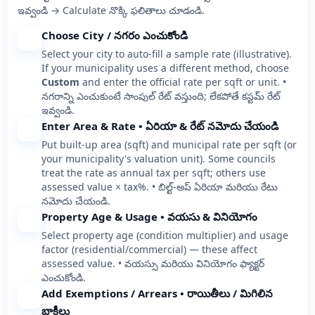
ఇవ్వండి → Calculate నొక్కి ఫలితాలు చూడండి.
Choose City / నగరం ఎంచుకోండి
1
Select your city to auto-fill a sample rate (illustrative).
If your municipality uses a different method, choose
Custom
and enter the official rate per sqft or unit. •
నగరాన్ని ఎంచుకుంటే సాంపుల్ రేట్ వస్తుంది; లేకపోతే కస్టమ్ రేట్
ఇవ్వండి.
Enter Area & Rate • ఏరియా & రేట్ నమోదు చేయండి
2
Put built-up area (sqft) and municipal rate per sqft (or
your municipality's valuation unit). Some councils
treat the rate as annual tax per sqft; others use
assessed value × tax%. • బిల్ట్-అప్ ఏరియా మరియు రేటు
నమోదు చేయండి.
Property Age & Usage • వయసు & వినియోగం
3
Select property age (condition multiplier) and usage
factor (residential/commercial) — these affect
assessed value. • వయస్సు మరియు వినియోగం ఫ్యాక్టర్
ఎంచుకోండి.
Add Exemptions / Arrears • రాయితీలు / మిగిలిన
4
బాకీలు