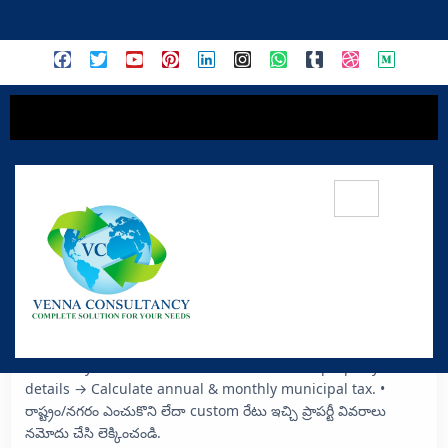
content
Property Tax Calculator •
ప్రాపర్టీ ట్యాక్స్ లెక్కింపు
Select city/state or use custom rate → enter property
details → Calculate annual & monthly municipal tax. •
రాష్ట్రం/నగరం ఎంచుకొని లేదా custom రేటు ఇచ్చి ప్రాపర్టీ వివరాలు
నమోదు చేసి లెక్కించండి.