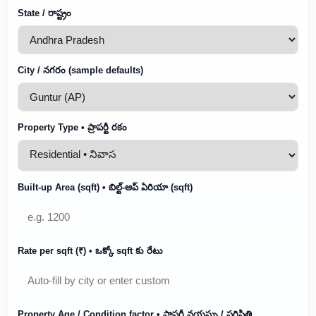
State / రాష్ట్రం
City / నగరం (sample defaults)
Property Type • ప్రాపర్టీ రకం
Built-up Area (sqft) • బిల్ట్-అప్ ఏరియా (sqft)
Rate per sqft (₹) • ఒక్కో sqft కు రేటు
Property Age / Condition factor • ప్రాపర్టీ వయస్సు / పరిస్థితి