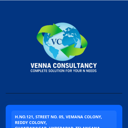
H.NO.121, STREET NO. 05, VEMANA COLONY,
REDDY COLONY,